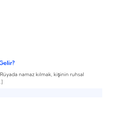
elir?
üyada namaz kılmak, kişinin ruhsal
…]