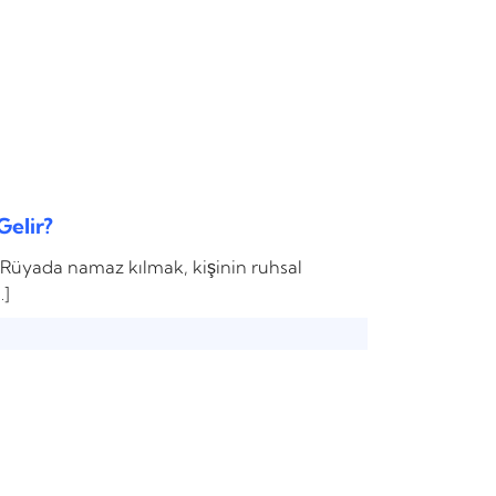
elir?
üyada namaz kılmak, kişinin ruhsal
…]