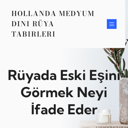
Zum
Inhalt
HOLLANDA MEDYUM
springen
DINI RÜYA
TABIRLERI
Rüyada Eski Eşini
Görmek Neyi
İfade Eder