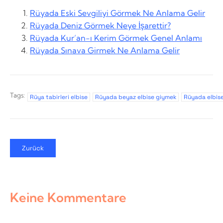
Rüyada Eski Sevgiliyi Görmek Ne Anlama Gelir
Rüyada Deniz Görmek Neye İşarettir?
Rüyada Kur’an-ı Kerim Görmek Genel Anlamı
Rüyada Sınava Girmek Ne Anlama Gelir
Tags:
Rüya tabirleri elbise
Rüyada beyaz elbise giymek
Rüyada elbis
Zurück
Keine Kommentare