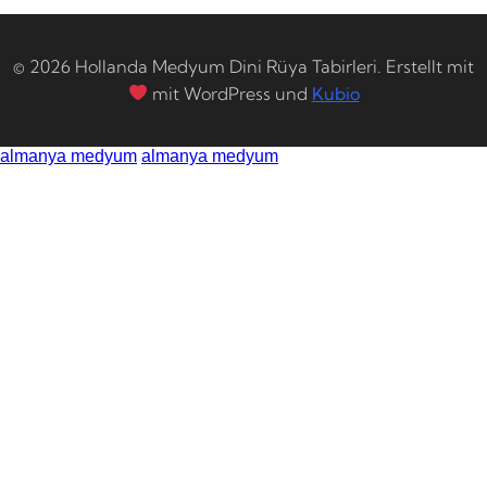
© 2026 Hollanda Medyum Dini Rüya Tabirleri. Erstellt mit
mit WordPress und
Kubio
almanya medyum
almanya medyum