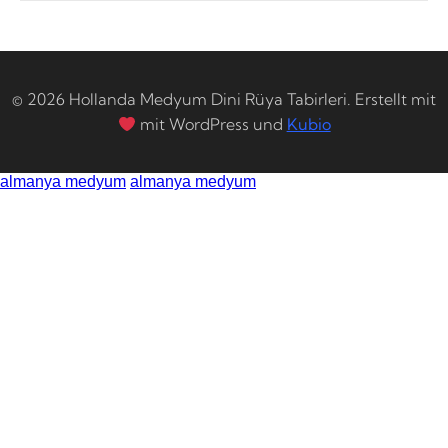
© 2026 Hollanda Medyum Dini Rüya Tabirleri. Erstellt mit
mit WordPress und
Kubio
almanya medyum
almanya medyum